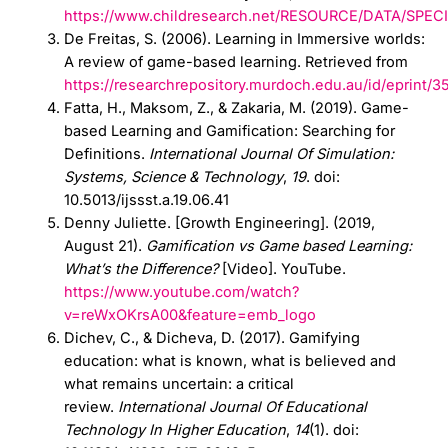
https://www.childresearch.net/RESOURCE/DATA/SPECI
De Freitas, S. (2006). Learning in Immersive worlds:
A review of game-based learning. Retrieved from
https://researchrepository.murdoch.edu.au/id/eprint/3
Fatta, H., Maksom, Z., & Zakaria, M. (2019). Game-
based Learning and Gamification: Searching for
Definitions.
International Journal Of Simulation:
Systems, Science & Technology
,
19
. doi:
10.5013/ijssst.a.19.06.41
Denny Juliette. [Growth Engineering]. (2019,
August 21).
Gamification vs Game based Learning:
What’s the Difference?
[Video]. YouTube.
https://www.youtube.com/watch?
v=reWxOKrsA00&feature=emb_logo
Dichev, C., & Dicheva, D. (2017). Gamifying
education: what is known, what is believed and
what remains uncertain: a critical
review.
International Journal Of Educational
Technology In Higher Education
,
14
(1). doi: