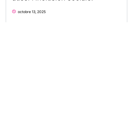
octobre 13, 2025
Comment la diversité peut-elle
répondre aux défis sociétaux ?