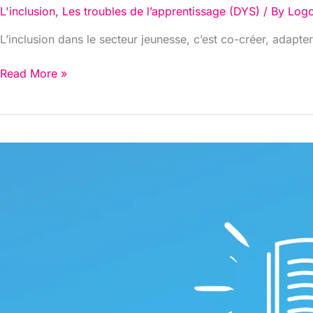
L'inclusion
,
Les troubles de l’apprentissage (DYS)
/ By
Log
L’inclusion dans le secteur jeunesse, c’est co-créer, adapt
Read More »
Mr
Winston
:
Un
tuteur
motivant
pour
vos
élèves
!