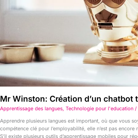
anglaise
dans
la
formation
professionnelle​
Mr Winston: Création d’un chatbot t
Apprentissage des langues
,
Technologie pour l'education
/
Apprendre plusieurs langues est important, où que vous soye
compétence clé pour l’employabilité, elle n’est pas encore m
S’il existe plusieurs outils d’apprentissage mobiles pour rép