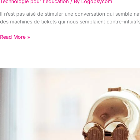
Technologie pour l'education
/ By
Logopsycom
les
défis
Il n’est pas aisé de stimuler une conversation qui semble n
d’une
des machines de tickets qui nous semblaient contre-intuitif
utilisation
innovante
Read More »
des
chatbots
dans
l’éducation
Mr
Winston:
Création
d’un
chatbot
tuteur
pour
la
langue