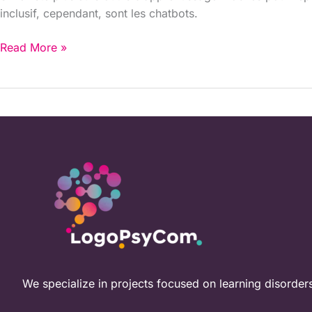
inclusif, cependant, sont les chatbots.
Read More »
We specialize in projects focused on learning disorder