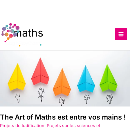
Skip
to
maths
content
The
Art
of
Maths
est
entre
vos
mains
!
The Art of Maths est entre vos mains !
Projets de ludification
,
Projets sur les sciences et