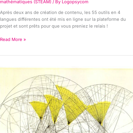
mathématiques (STEAM)
/ By
Logopsycom
Après deux ans de création de contenu, les 55 outils en 4
langues différentes ont été mis en ligne sur la plateforme du
projet et sont prêts pour que vous preniez le relais !
Read More »
Math
Reality
:
Le
langage
des
mathématiques