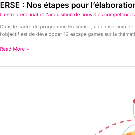
ERSE : Nos étapes pour l’élaborati
L'entrepreneuriat et l'acquisition de nouvelles compétences
Dans le cadre du programme Erasmus+, un consortium de qua
l’objectif est de développer 12 escape games sur la thématiq
Read More »
Comment
créer
votre
propre
Escape
Game
pédagogique
: