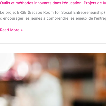
Outils et méthodes innovants dans l’éducation
,
Projets de lu
Le projet ERSE (Escape Room for Social Entrepreneurship) vi
d’encourager les jeunes à comprendre les enjeux de l’entrepre
Read More »
ERSE
:
Jouer
à
être
un
entrepreneur
social
pour