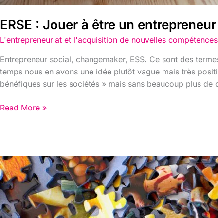
ERSE : Jouer à être un entrepreneur 
L'entrepreneuriat et l'acquisition de nouvelles compétences
Entrepreneur social, changemaker, ESS. Ce sont des termes 
temps nous en avons une idée plutôt vague mais très positi
bénéfiques sur les sociétés » mais sans beaucoup plus de d
Read More »
ERSE
:
ÉCHAPPER
À
LA